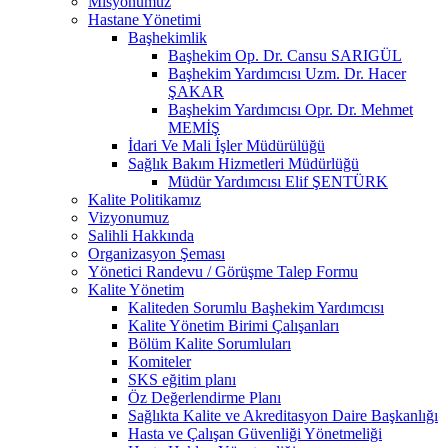
Misyonumuz
Hastane Yönetimi
Başhekimlik
Başhekim Op. Dr. Cansu SARIGÜL
Başhekim Yardımcısı Uzm. Dr. Hacer
ŞAKAR
Başhekim Yardımcısı Opr. Dr. Mehmet
MEMİŞ
İdari Ve Mali İşler Müdürülüğü
Sağlık Bakım Hizmetleri Müdürlüğü
Müdür Yardımcısı Elif ŞENTÜRK
Kalite Politikamız
Vizyonumuz
Salihli Hakkında
Organizasyon Şeması
Yönetici Randevu / Görüşme Talep Formu
Kalite Yönetim
Kaliteden Sorumlu Başhekim Yardımcısı
Kalite Yönetim Birimi Çalışanları
Bölüm Kalite Sorumluları
Komiteler
SKS eğitim planı
Öz Değerlendirme Planı
Sağlıkta Kalite ve Akreditasyon Daire Başkanlığı
Hasta ve Çalışan Güvenliği Yönetmeliği