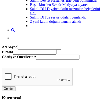
Salihli Devlet Hastanesi'nde yeni poliklinikler
Başhekim'den Sektör Medya'ya ziyaret
Salihli DH Diyabet okulu mezunları belgelerini
aldı.
Salihli DH'de servis odaları yenilendi.
2 yeni kadın doğum uzmanı atandı
Ad Soyad
EPosta
Görüş ve Önerileriniz
Kurumsal