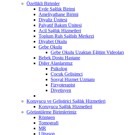
Özellikli Birimler
Evde Sağlık Birimi
Ameliyathane Birimi
Diyaliz Ünitesi
Palyatif Bakım Ünitesi
Acil Sağlık Hizmetleri
Toplum Ruh Sağlığı Merkezi
Diyabet Okulu
Gebe Okulu
Gebe Okulu Uzaktan Eğitim Videoları
Bebek Dostu Hastane
Diğer Alanlarımız
Psikolog
Çocuk Gelişimci
Sosyal Hizmet Uzmanı
Fizyoterapist
Diyetisyen
Koruyucu ve Geliştirici Sağlık Hizmetleri
Koruyucu Sağlık Hizmetleri
Görüntüleme Birimlerimiz
Röntgen
Tomografi
MR
Ultrason