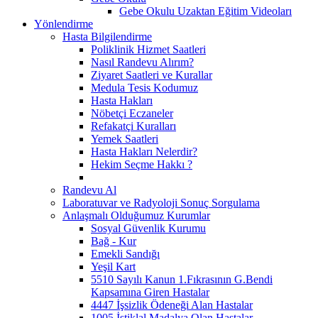
Gebe Okulu Uzaktan Eğitim Videoları
Yönlendirme
Hasta Bilgilendirme
Poliklinik Hizmet Saatleri
Nasıl Randevu Alırım?
Ziyaret Saatleri ve Kurallar
Medula Tesis Kodumuz
Hasta Hakları
Nöbetçi Eczaneler
Refakatçi Kuralları
Yemek Saatleri
Hasta Hakları Nelerdir?
Hekim Seçme Hakkı ?
Randevu Al
Laboratuvar ve Radyoloji Sonuç Sorgulama
Anlaşmalı Olduğumuz Kurumlar
Sosyal Güvenlik Kurumu
Bağ - Kur
Emekli Sandığı
Yeşil Kart
5510 Sayılı Kanun 1.Fıkrasının G.Bendi
Kapsamına Giren Hastalar
4447 İşsizlik Ödeneği Alan Hastalar
1005 İstiklal Madalya Olan Hastalar