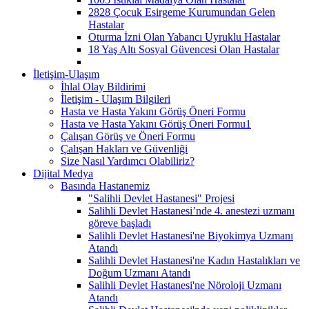
2828 Çocuk Esirgeme Kurumundan Gelen
Hastalar
Oturma İzni Olan Yabancı Uyruklu Hastalar
18 Yaş Altı Sosyal Güvencesi Olan Hastalar
İletişim-Ulaşım
İhlal Olay Bildirimi
İletişim - Ulaşım Bilgileri
Hasta ve Hasta Yakını Görüş Öneri Formu
Hasta ve Hasta Yakını Görüş Öneri Formu1
Çalışan Görüş ve Öneri Formu
Çalışan Hakları ve Güvenliği
Size Nasıl Yardımcı Olabiliriz?
Dijital Medya
Basında Hastanemiz
"Salihli Devlet Hastanesi" Projesi
Salihli Devlet Hastanesi’nde 4. anestezi uzmanı
göreve başladı
Salihli Devlet Hastanesi'ne Biyokimya Uzmanı
Atandı
Salihli Devlet Hastanesi'ne Kadın Hastalıkları ve
Doğum Uzmanı Atandı
Salihli Devlet Hastanesi'ne Nöroloji Uzmanı
Atandı