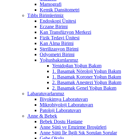
Mamografi
Kemik Dansitometri
Tıbbı Birimlerimiz
Endoskopi Ünitesi
Eczane Birimi
Kan Transfüzyon Merkezi
Fizik Tedavi Ünitesi
Kan Alma Birimi
Sterilizasyon Birimi
Odyometri Birimi
Yoğunbakımlarımız
Yenidoğan Yoğun Bakım
1. Basamak Nöroloji Yoğun Bakım
1. Basamak Koroner Yoğun Bakım
2. Basamak Anestezi Yoğun Bakım
2. Basamak Genel Yoğun Bakım
Labaratuvarlarımız
Biyokimya Laboratuvarı
Mikrobiyoloji Laboratuvarı
Patoloji Laboratuvarı
Anne & Bebek
Bebek Dostu Hastane
Anne Sütü ve Emzirme Broşürleri
Anne Sütü İle İlgili Sık Sorulan Sorular
Gebe Okulu