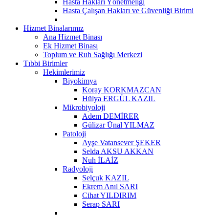
Hasta Hakları Yönetmeliği
Hasta Çalışan Hakları ve Güvenliği Birimi
Hizmet Binalarımız
Ana Hizmet Binası
Ek Hizmet Binası
Toplum ve Ruh Sağlığı Merkezi
Tıbbi Birimler
Hekimlerimiz
Biyokimya
Koray KORKMAZCAN
Hülya ERGÜL KAZIL
Mikrobiyoloji
Adem DEMİRER
Gülizar Ünal YILMAZ
Patoloji
Ayşe Vatansever ŞEKER
Selda AKSU AKKAN
Nuh İLAİZ
Radyoloji
Selçuk KAZIL
Ekrem Anıl SARI
Cihat YILDIRIM
Serap SARI