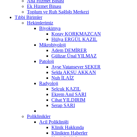
Ana Hizmet Binası
Ek Hizmet Binası
Toplum ve Ruh Sağlığı Merkezi
Tıbbi Birimler
Hekimlerimiz
Biyokimya
Koray KORKMAZCAN
Hülya ERGÜL KAZIL
Mikrobiyoloji
Adem DEMİRER
Gülizar Ünal YILMAZ
Patoloji
Ayşe Vatansever ŞEKER
Selda AKSU AKKAN
Nuh İLAİZ
Radyoloji
Selçuk KAZIL
Ekrem Anıl SARI
Cihat YILDIRIM
Serap SARI
Poliklinikler
Acil Polikliniği
Klinik Hakkında
Klinikten Haberler