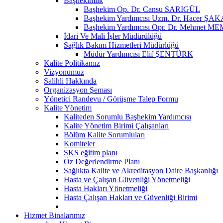
Başhekimlik
Başhekim Op. Dr. Cansu SARIGÜL
Başhekim Yardımcısı Uzm. Dr. Hacer ŞA
Başhekim Yardımcısı Opr. Dr. Mehmet ME
İdari Ve Mali İşler Müdürülüğü
Sağlık Bakım Hizmetleri Müdürlüğü
Müdür Yardımcısı Elif ŞENTÜRK
Kalite Politikamız
Vizyonumuz
Salihli Hakkında
Organizasyon Şeması
Yönetici Randevu / Görüşme Talep Formu
Kalite Yönetim
Kaliteden Sorumlu Başhekim Yardımcısı
Kalite Yönetim Birimi Çalışanları
Bölüm Kalite Sorumluları
Komiteler
SKS eğitim planı
Öz Değerlendirme Planı
Sağlıkta Kalite ve Akreditasyon Daire Başkanlığı
Hasta ve Çalışan Güvenliği Yönetmeliği
Hasta Hakları Yönetmeliği
Hasta Çalışan Hakları ve Güvenliği Birimi
Hizmet Binalarımız