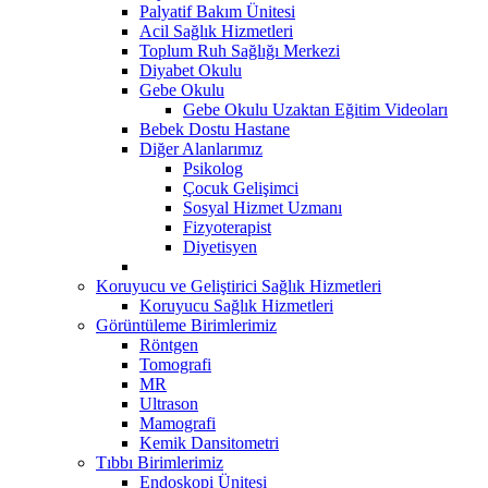
Palyatif Bakım Ünitesi
Acil Sağlık Hizmetleri
Toplum Ruh Sağlığı Merkezi
Diyabet Okulu
Gebe Okulu
Gebe Okulu Uzaktan Eğitim Videoları
Bebek Dostu Hastane
Diğer Alanlarımız
Psikolog
Çocuk Gelişimci
Sosyal Hizmet Uzmanı
Fizyoterapist
Diyetisyen
Koruyucu ve Geliştirici Sağlık Hizmetleri
Koruyucu Sağlık Hizmetleri
Görüntüleme Birimlerimiz
Röntgen
Tomografi
MR
Ultrason
Mamografi
Kemik Dansitometri
Tıbbı Birimlerimiz
Endoskopi Ünitesi