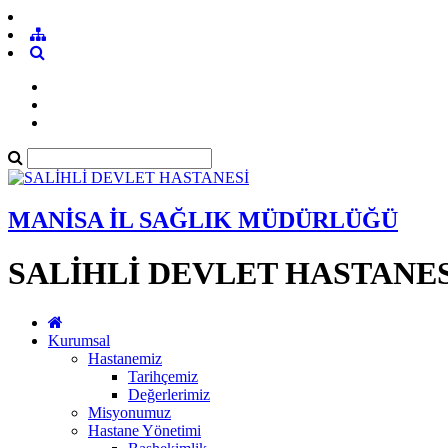
MANİSA İL SAĞLIK MÜDÜRLÜĞÜ
SALİHLİ DEVLET HASTANES
Kurumsal
Hastanemiz
Tarihçemiz
Değerlerimiz
Misyonumuz
Hastane Yönetimi