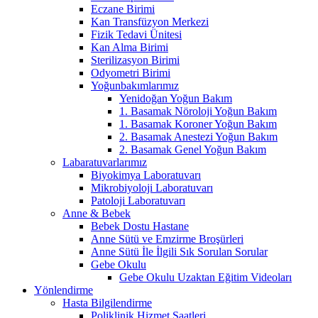
Eczane Birimi
Kan Transfüzyon Merkezi
Fizik Tedavi Ünitesi
Kan Alma Birimi
Sterilizasyon Birimi
Odyometri Birimi
Yoğunbakımlarımız
Yenidoğan Yoğun Bakım
1. Basamak Nöroloji Yoğun Bakım
1. Basamak Koroner Yoğun Bakım
2. Basamak Anestezi Yoğun Bakım
2. Basamak Genel Yoğun Bakım
Labaratuvarlarımız
Biyokimya Laboratuvarı
Mikrobiyoloji Laboratuvarı
Patoloji Laboratuvarı
Anne & Bebek
Bebek Dostu Hastane
Anne Sütü ve Emzirme Broşürleri
Anne Sütü İle İlgili Sık Sorulan Sorular
Gebe Okulu
Gebe Okulu Uzaktan Eğitim Videoları
Yönlendirme
Hasta Bilgilendirme
Poliklinik Hizmet Saatleri