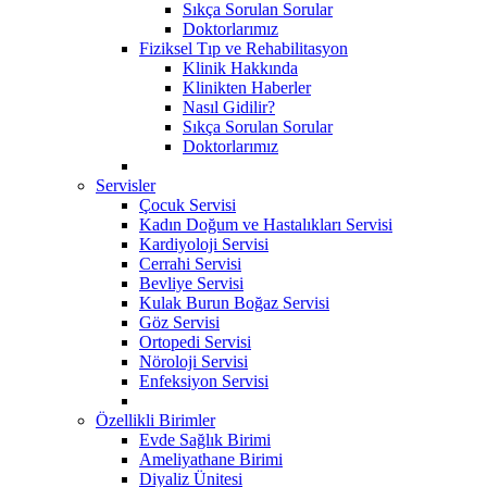
Sıkça Sorulan Sorular
Doktorlarımız
Fiziksel Tıp ve Rehabilitasyon
Klinik Hakkında
Klinikten Haberler
Nasıl Gidilir?
Sıkça Sorulan Sorular
Doktorlarımız
Servisler
Çocuk Servisi
Kadın Doğum ve Hastalıkları Servisi
Kardiyoloji Servisi
Cerrahi Servisi
Bevliye Servisi
Kulak Burun Boğaz Servisi
Göz Servisi
Ortopedi Servisi
Nöroloji Servisi
Enfeksiyon Servisi
Özellikli Birimler
Evde Sağlık Birimi
Ameliyathane Birimi
Diyaliz Ünitesi