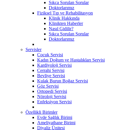
Sıkça Sorulan Sorular
Doktorlarımız
Fiziksel Tıp ve Rehabilitasyon
Klinik Hakkında
Klinikten Haberler
Nasıl Gidilir?
Sıkça Sorulan Sorular
Doktorlarımız
Servisler
Çocuk Servisi
Kadın Doğum ve Hastalıkları Servisi
Kardiyoloji Servisi
Cerrahi Servisi
Bevliye Servisi
Kulak Burun Boğaz Servisi
Göz Servisi
Ortopedi Servisi
Nöroloji Servisi
Enfeksiyon Servisi
Özellikli Birimler
Evde Sağlık Birimi
Ameliyathane Birimi
Diyaliz Ünitesi