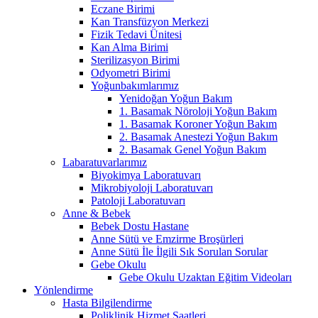
Eczane Birimi
Kan Transfüzyon Merkezi
Fizik Tedavi Ünitesi
Kan Alma Birimi
Sterilizasyon Birimi
Odyometri Birimi
Yoğunbakımlarımız
Yenidoğan Yoğun Bakım
1. Basamak Nöroloji Yoğun Bakım
1. Basamak Koroner Yoğun Bakım
2. Basamak Anestezi Yoğun Bakım
2. Basamak Genel Yoğun Bakım
Labaratuvarlarımız
Biyokimya Laboratuvarı
Mikrobiyoloji Laboratuvarı
Patoloji Laboratuvarı
Anne & Bebek
Bebek Dostu Hastane
Anne Sütü ve Emzirme Broşürleri
Anne Sütü İle İlgili Sık Sorulan Sorular
Gebe Okulu
Gebe Okulu Uzaktan Eğitim Videoları
Yönlendirme
Hasta Bilgilendirme
Poliklinik Hizmet Saatleri