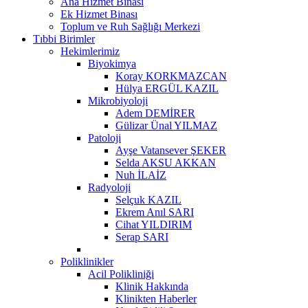
Ana Hizmet Binası
Ek Hizmet Binası
Toplum ve Ruh Sağlığı Merkezi
Tıbbi Birimler
Hekimlerimiz
Biyokimya
Koray KORKMAZCAN
Hülya ERGÜL KAZIL
Mikrobiyoloji
Adem DEMİRER
Gülizar Ünal YILMAZ
Patoloji
Ayşe Vatansever ŞEKER
Selda AKSU AKKAN
Nuh İLAİZ
Radyoloji
Selçuk KAZIL
Ekrem Anıl SARI
Cihat YILDIRIM
Serap SARI
Poliklinikler
Acil Polikliniği
Klinik Hakkında
Klinikten Haberler