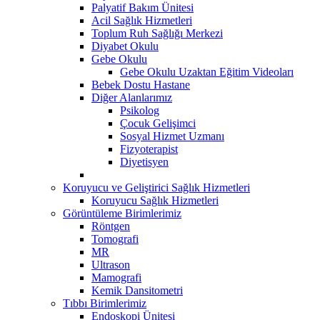
Palyatif Bakım Ünitesi
Acil Sağlık Hizmetleri
Toplum Ruh Sağlığı Merkezi
Diyabet Okulu
Gebe Okulu
Gebe Okulu Uzaktan Eğitim Videoları
Bebek Dostu Hastane
Diğer Alanlarımız
Psikolog
Çocuk Gelişimci
Sosyal Hizmet Uzmanı
Fizyoterapist
Diyetisyen
Koruyucu ve Geliştirici Sağlık Hizmetleri
Koruyucu Sağlık Hizmetleri
Görüntüleme Birimlerimiz
Röntgen
Tomografi
MR
Ultrason
Mamografi
Kemik Dansitometri
Tıbbı Birimlerimiz
Endoskopi Ünitesi