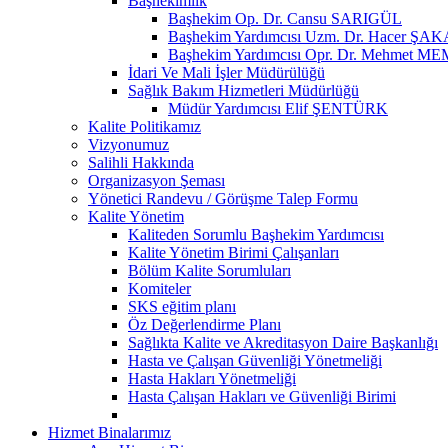
Başhekimlik
Başhekim Op. Dr. Cansu SARIGÜL
Başhekim Yardımcısı Uzm. Dr. Hacer ŞA
Başhekim Yardımcısı Opr. Dr. Mehmet ME
İdari Ve Mali İşler Müdürülüğü
Sağlık Bakım Hizmetleri Müdürlüğü
Müdür Yardımcısı Elif ŞENTÜRK
Kalite Politikamız
Vizyonumuz
Salihli Hakkında
Organizasyon Şeması
Yönetici Randevu / Görüşme Talep Formu
Kalite Yönetim
Kaliteden Sorumlu Başhekim Yardımcısı
Kalite Yönetim Birimi Çalışanları
Bölüm Kalite Sorumluları
Komiteler
SKS eğitim planı
Öz Değerlendirme Planı
Sağlıkta Kalite ve Akreditasyon Daire Başkanlığı
Hasta ve Çalışan Güvenliği Yönetmeliği
Hasta Hakları Yönetmeliği
Hasta Çalışan Hakları ve Güvenliği Birimi
Hizmet Binalarımız