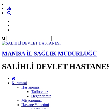
MANİSA İL SAĞLIK MÜDÜRLÜĞÜ
SALİHLİ DEVLET HASTANES
Kurumsal
Hastanemiz
Tarihçemiz
Değerlerimiz
Misyonumuz
Hastane Yönetimi