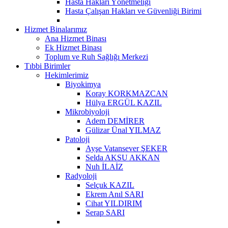
Hasta Hakları Yönetmeliği
Hasta Çalışan Hakları ve Güvenliği Birimi
Hizmet Binalarımız
Ana Hizmet Binası
Ek Hizmet Binası
Toplum ve Ruh Sağlığı Merkezi
Tıbbi Birimler
Hekimlerimiz
Biyokimya
Koray KORKMAZCAN
Hülya ERGÜL KAZIL
Mikrobiyoloji
Adem DEMİRER
Gülizar Ünal YILMAZ
Patoloji
Ayşe Vatansever ŞEKER
Selda AKSU AKKAN
Nuh İLAİZ
Radyoloji
Selçuk KAZIL
Ekrem Anıl SARI
Cihat YILDIRIM
Serap SARI