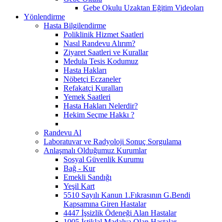
Gebe Okulu Uzaktan Eğitim Videoları
Yönlendirme
Hasta Bilgilendirme
Poliklinik Hizmet Saatleri
Nasıl Randevu Alırım?
Ziyaret Saatleri ve Kurallar
Medula Tesis Kodumuz
Hasta Hakları
Nöbetçi Eczaneler
Refakatçi Kuralları
Yemek Saatleri
Hasta Hakları Nelerdir?
Hekim Seçme Hakkı ?
Randevu Al
Laboratuvar ve Radyoloji Sonuç Sorgulama
Anlaşmalı Olduğumuz Kurumlar
Sosyal Güvenlik Kurumu
Bağ - Kur
Emekli Sandığı
Yeşil Kart
5510 Sayılı Kanun 1.Fıkrasının G.Bendi
Kapsamına Giren Hastalar
4447 İşsizlik Ödeneği Alan Hastalar
1005 İstiklal Madalya Olan Hastalar