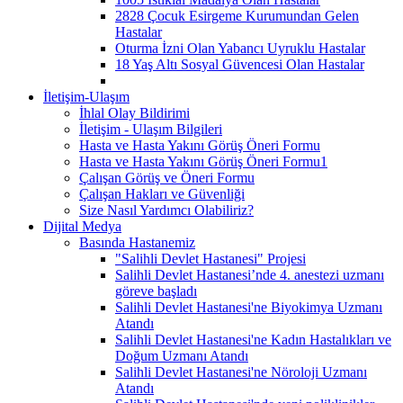
2828 Çocuk Esirgeme Kurumundan Gelen
Hastalar
Oturma İzni Olan Yabancı Uyruklu Hastalar
18 Yaş Altı Sosyal Güvencesi Olan Hastalar
İletişim-Ulaşım
İhlal Olay Bildirimi
İletişim - Ulaşım Bilgileri
Hasta ve Hasta Yakını Görüş Öneri Formu
Hasta ve Hasta Yakını Görüş Öneri Formu1
Çalışan Görüş ve Öneri Formu
Çalışan Hakları ve Güvenliği
Size Nasıl Yardımcı Olabiliriz?
Dijital Medya
Basında Hastanemiz
"Salihli Devlet Hastanesi" Projesi
Salihli Devlet Hastanesi’nde 4. anestezi uzmanı
göreve başladı
Salihli Devlet Hastanesi'ne Biyokimya Uzmanı
Atandı
Salihli Devlet Hastanesi'ne Kadın Hastalıkları ve
Doğum Uzmanı Atandı
Salihli Devlet Hastanesi'ne Nöroloji Uzmanı
Atandı