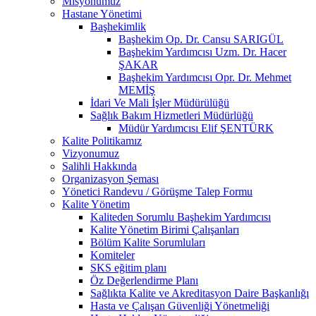
Misyonumuz
Hastane Yönetimi
Başhekimlik
Başhekim Op. Dr. Cansu SARIGÜL
Başhekim Yardımcısı Uzm. Dr. Hacer
ŞAKAR
Başhekim Yardımcısı Opr. Dr. Mehmet
MEMİŞ
İdari Ve Mali İşler Müdürülüğü
Sağlık Bakım Hizmetleri Müdürlüğü
Müdür Yardımcısı Elif ŞENTÜRK
Kalite Politikamız
Vizyonumuz
Salihli Hakkında
Organizasyon Şeması
Yönetici Randevu / Görüşme Talep Formu
Kalite Yönetim
Kaliteden Sorumlu Başhekim Yardımcısı
Kalite Yönetim Birimi Çalışanları
Bölüm Kalite Sorumluları
Komiteler
SKS eğitim planı
Öz Değerlendirme Planı
Sağlıkta Kalite ve Akreditasyon Daire Başkanlığı
Hasta ve Çalışan Güvenliği Yönetmeliği