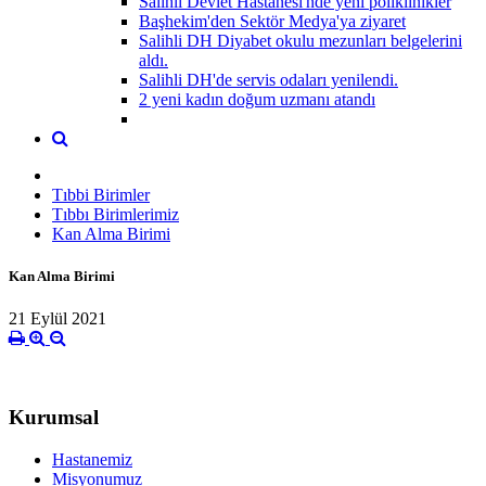
Salihli Devlet Hastanesi'nde yeni poliklinikler
Başhekim'den Sektör Medya'ya ziyaret
Salihli DH Diyabet okulu mezunları belgelerini
aldı.
Salihli DH'de servis odaları yenilendi.
2 yeni kadın doğum uzmanı atandı
Tıbbi Birimler
Tıbbı Birimlerimiz
Kan Alma Birimi
Kan Alma Birimi
21 Eylül 2021
Kurumsal
Hastanemiz
Misyonumuz