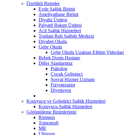
Özellikli Birimler
Evde Sağlık Birimi
Ameliyathane Birimi
Diyaliz Ünitesi
Palyatif Bakım Ünitesi
Acil Sağlık Hizmetleri
Toplum Ruh Sağlığı Merkezi
Diyabet Okulu
Gebe Okulu
Gebe Okulu Uzaktan Eğitim Videoları
Bebek Dostu Hastane
Diğer Alanlarımız
Psikolog
Çocuk Gelişimci
Sosyal Hizmet Uzmanı
Fizyoterapist
Diyetisyen
Koruyucu ve Geliştirici Sağlık Hizmetleri
Koruyucu Sağlık Hizmetleri
Görüntüleme Birimlerimiz
Röntgen
Tomografi
MR
Ultrason