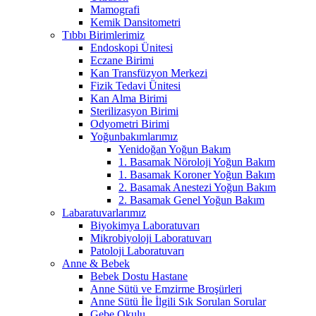
Mamografi
Kemik Dansitometri
Tıbbı Birimlerimiz
Endoskopi Ünitesi
Eczane Birimi
Kan Transfüzyon Merkezi
Fizik Tedavi Ünitesi
Kan Alma Birimi
Sterilizasyon Birimi
Odyometri Birimi
Yoğunbakımlarımız
Yenidoğan Yoğun Bakım
1. Basamak Nöroloji Yoğun Bakım
1. Basamak Koroner Yoğun Bakım
2. Basamak Anestezi Yoğun Bakım
2. Basamak Genel Yoğun Bakım
Labaratuvarlarımız
Biyokimya Laboratuvarı
Mikrobiyoloji Laboratuvarı
Patoloji Laboratuvarı
Anne & Bebek
Bebek Dostu Hastane
Anne Sütü ve Emzirme Broşürleri
Anne Sütü İle İlgili Sık Sorulan Sorular
Gebe Okulu