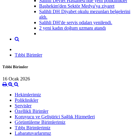
Salihli Devlet Hastanesi'nde yeni poliklinikler
Başhekim'den Sektör Medya'ya ziyaret
Salihli DH Diyabet okulu mezunları belgelerini
aldı.
Salihli DH'de servis odaları yenilendi.
2 yeni kadın doğum uzmanı atandı
Tıbbi Birimler
Tıbbi Birimler
16 Ocak 2026
Hekimlerimiz
Poliklinikler
Servisler
Özellikli Birimler
Koruyucu ve Geliştirici Sağlık Hizmetleri
Görüntüleme Birimlerimiz
Tıbbı Birimlerimiz
Labaratuvarlarımız