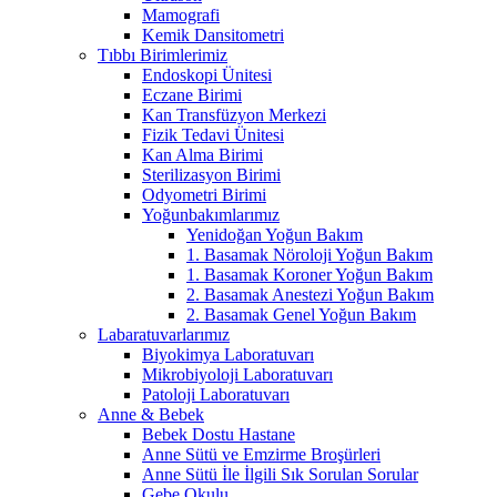
Mamografi
Kemik Dansitometri
Tıbbı Birimlerimiz
Endoskopi Ünitesi
Eczane Birimi
Kan Transfüzyon Merkezi
Fizik Tedavi Ünitesi
Kan Alma Birimi
Sterilizasyon Birimi
Odyometri Birimi
Yoğunbakımlarımız
Yenidoğan Yoğun Bakım
1. Basamak Nöroloji Yoğun Bakım
1. Basamak Koroner Yoğun Bakım
2. Basamak Anestezi Yoğun Bakım
2. Basamak Genel Yoğun Bakım
Labaratuvarlarımız
Biyokimya Laboratuvarı
Mikrobiyoloji Laboratuvarı
Patoloji Laboratuvarı
Anne & Bebek
Bebek Dostu Hastane
Anne Sütü ve Emzirme Broşürleri
Anne Sütü İle İlgili Sık Sorulan Sorular
Gebe Okulu