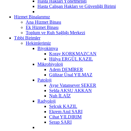
Hasta Hakları Yönetmeliği
Hasta Çalışan Hakları ve Güvenliği Birimi
Hizmet Binalarımız
Ana Hizmet Binası
Ek Hizmet Binası
Toplum ve Ruh Sağlığı Merkezi
Tıbbi Birimler
Hekimlerimiz
Biyokimya
Koray KORKMAZCAN
Hülya ERGÜL KAZIL
Mikrobiyoloji
Adem DEMİRER
Gülizar Ünal YILMAZ
Patoloji
Ayşe Vatansever ŞEKER
Selda AKSU AKKAN
Nuh İLAİZ
Radyoloji
Selçuk KAZIL
Ekrem Anıl SARI
Cihat YILDIRIM
Serap SARI