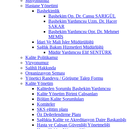
Misyonumuz
Hastane Yönetimi
Başhekimlik
Başhekim Op. Dr. Cansu SARIGÜL
Başhekim Yardımcısı Uzm. Dr. Hacer
ŞAKAR
Başhekim Yardımcısı Opr. Dr. Mehmet
MEMİŞ
İdari Ve Mali İşler Müdürülüğü
Sağlık Bakım Hizmetleri Müdürlüğü
Müdür Yardımcısı Elif ŞENTÜRK
Kalite Politikamız
Vizyonumuz
Salihli Hakkında
Organizasyon Şeması
Yönetici Randevu / Görüşme Talep Formu
Kalite Yönetim
Kaliteden Sorumlu Başhekim Yardımcısı
Kalite Yönetim Birimi Çalışanları
Bölüm Kalite Sorumluları
Komiteler
SKS eğitim planı
Öz Değerlendirme Planı
Sağlıkta Kalite ve Akreditasyon Daire Başkanlığı
Hasta ve Çalışan Güvenliği Yönetmeliği