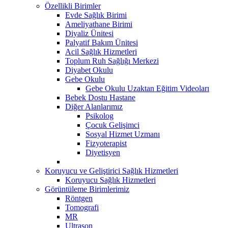
Özellikli Birimler
Evde Sağlık Birimi
Ameliyathane Birimi
Diyaliz Ünitesi
Palyatif Bakım Ünitesi
Acil Sağlık Hizmetleri
Toplum Ruh Sağlığı Merkezi
Diyabet Okulu
Gebe Okulu
Gebe Okulu Uzaktan Eğitim Videoları
Bebek Dostu Hastane
Diğer Alanlarımız
Psikolog
Çocuk Gelişimci
Sosyal Hizmet Uzmanı
Fizyoterapist
Diyetisyen
Koruyucu ve Geliştirici Sağlık Hizmetleri
Koruyucu Sağlık Hizmetleri
Görüntüleme Birimlerimiz
Röntgen
Tomografi
MR
Ultrason