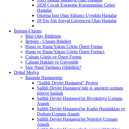
2828 Çocuk Esirgeme Kurumundan Gelen
Hastalar
Oturma İzni Olan Yabancı Uyruklu Hastalar
18 Yaş Altı Sosyal Güvencesi Olan Hastalar
İletişim-Ulaşım
İhlal Olay Bildirimi
İletişim - Ulaşım Bilgileri
Hasta ve Hasta Yakını Görüş Öneri Formu
Hasta ve Hasta Yakını Görüş Öneri Formu1
Çalışan Görüş ve Öneri Formu
Çalışan Hakları ve Güvenliği
Size Nasıl Yardımcı Olabiliriz?
Dijital Medya
Basında Hastanemiz
"Salihli Devlet Hastanesi" Projesi
Salihli Devlet Hastanesi’nde 4. anestezi uzmanı
göreve başladı
Salihli Devlet Hastanesi'ne Biyokimya Uzmanı
Atandı
Salihli Devlet Hastanesi'ne Kadın Hastalıkları ve
Doğum Uzmanı Atandı
Salihli Devlet Hastanesi'ne Nöroloji Uzmanı
Atandı