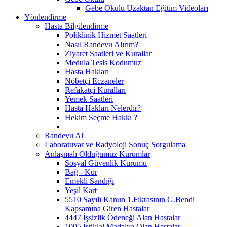
Gebe Okulu Uzaktan Eğitim Videoları
Yönlendirme
Hasta Bilgilendirme
Poliklinik Hizmet Saatleri
Nasıl Randevu Alırım?
Ziyaret Saatleri ve Kurallar
Medula Tesis Kodumuz
Hasta Hakları
Nöbetçi Eczaneler
Refakatçi Kuralları
Yemek Saatleri
Hasta Hakları Nelerdir?
Hekim Seçme Hakkı ?
Randevu Al
Laboratuvar ve Radyoloji Sonuç Sorgulama
Anlaşmalı Olduğumuz Kurumlar
Sosyal Güvenlik Kurumu
Bağ - Kur
Emekli Sandığı
Yeşil Kart
5510 Sayılı Kanun 1.Fıkrasının G.Bendi
Kapsamına Giren Hastalar
4447 İşsizlik Ödeneği Alan Hastalar
1005 İstiklal Madalya Olan Hastalar